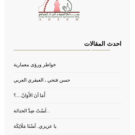
احدث المقالات
خواطر ورؤى معمارية
حسن فتحي ، العبقري العربي
أَمَا آنَ الأَوَانُ…..؟
لَسْتُ ضِدَّ الحداثة…
يا عزيزي.. لَسْنَا مَلَائِكَة