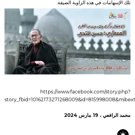
تلك الإسهامات في هذه الزاوية الضيقة.
https://www.facebook.com/story.php?
story_fbid=10162173271268009&id=815998008&mibex
محمد الرافعي ، 19 مارس 2024