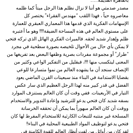
بالقاهرة القديمة…….”
مصدر صدمتي هو أننا لا نزال نظلم هذا الرجل ميتاً كما ظلمه
معاصروه حياً ، فهذا اللقب “مهندس الفقراء” يختصر كل
الإسهامات الفكرية الذي قدمها هذا المعماري العبقري للعمارة
على مستوى العالم في هذه المساحة الضيقة!!!!! وهو ما أعتبره
ظلم وإهدار شديد لحقه. فالميراث الفكري الهائل الذي تركه فتحي
لا يمكن بأي حال من الأحوال تلخيصه بصورة سطحية في مجرد
“طراز” أو مجموعة مفردات بصرية وظفها البعض بعد تفريغها من
المعنى ليتكسب منها !!!!، فبقليل من التفكير الواعي وكثير من
الإنصاف سنجد أن ما يشهده العالم من نموا متسارعا للوعي
بقضايا الاستدامة في البناء منذ سبعينات القرن الماضي يعود
الفضل في قدر كبير منه لهذا الرجل العظيم الذي سار عكس
التيار في الأربعينات. ففي وقت أن كان العالم يستنزف الموارد
بسفه شديد كان فتحي يدعو للترشيد وإعادة التدوير والاستخدام
ووقت أن كان العالم مبهوراً بما يمكن أن تحققه الخرسانة
المسلحة غير منتبه للتبعات الكارثية للاستخدام المفرط لها كان
فتحي يدعو لتوظيف المواد الطبيعية المحلية في البناء!!
لقد كان من أوائل من لفت أنظار العالم للقوة الكامنة في