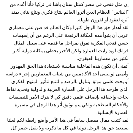
إن مثل فتحي في مصر كمثل سنان باشا في تركيا فأنا أعُده من
“البنائين” العظام الذين أثروا العالم بنتاج فكري ونتاج بنائي يمتد
أثره لعقود أو لقرون طويلة.
لقد اُهدار حق هذا الرجل كثيرا وكأن العالم قد ضن على معماري
عربي أن يتبوأ هذه المكانة الرفيعة على الرغم من أن إسهمات
حسن فتحي الفكرية تفوق بمراحل ما قدمه على سبيل المثال
فرانك لويد رايت للعمارة ولكن الأخير يحظى بمكانة دولية أكبر
بكثير من معمارينا العبقري.
أتمنى أن تكون هذه الفاعلية مناسبة لاستعادة هذا الحق المهدور
وأتمنى لو يتبنى أحد الأكادميين من شباب المعماريين إجراء دراسة
أو بحث علمي موثق يتناول بالرصد والتتبع لتأثير المنهج الفكري
الذي طرحه هذا الرجل على العمارة العربية والدولية وتحديد نقاط
نجاحه وإخفاقه بإنصاف علمي دقيق كي لا يترك الأمر للتصنيفات
والأحكام السطحية ولكي يتم توثيق أثر هذا الرجل في مسيرة
العمارة الإنسانية.
لقد كتبت مقال مفصل سابقاً في هذا الأمر وأضع رابطه لكم لعلنا
نستعيد حق هذا الرجل دوليا في كل ما ذكرته ولا نقبل حصر كل