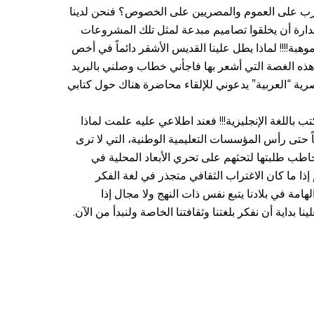
لعرب على العموم والمصريين على الخصوص؟ فنحن لدينا
ارة أن يخلقوا تصاميم مبدعة لمثل تلك المشروعات
وهبة!!!! لماذا يطل علينا القديس الأشقر دائماً في أخص
ذه الغصة التي أشعر بها فاجأني خطاب وصلني بالبريد
رية “العربية” يدعوني للإلقاء محاضرة هناك حول كتابي
باللغة الإنجليزية!!! فعند اطلاعي عليه علمت لماذا
ً حتى رأس المؤسسات التعليمية الوطنية، التي لا ترى
اطب طلبتها لتحثهم على تحري الأبعاد المحلية في
ا ما كان الاغتراب الثقافي متجذر في لغة الفكر
مة في بلادنا يتبع نفس ذات النهج ولا مجال إذا
نا بداية أن نفكر بلغتنا وثقافتنا الخاصة ولنبدأ من الآن.