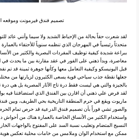
تصميم فندق فيرمونت وموقعه ال
لقد شعرت حقاً بحالة من الإحباط الشديد ولا سيما وأنني عائد لل
متحدثاً رئيسياً في المهرجان الذي تنظمه سنوياً للأحتفاء بالعما
ببراعة شديدة كيفية توظيف المفردات البصرية والكثير من الأنساق
معاصرة، وبدأ ذهني على الفور في عقد مقارنة بين ما يحدث في ا
قبل اليونيسكو وكيفية التعامل معها وكأنها جوهرة ثمينة قد تم نف
جعلها نقطة جذب سياحي قوية يسعى الكثيرون لزيارتها من مختلف
بالجيزة والتي هي ليست فقط درة تاج الآثار المصرية بل هي درة تاج
لقد فرض علي ذهني أن اقارن بين الفندق الذي استضافتنا فيه بواب
ماريوت ويقع في حرم المنطقة التاريخية بحي الطريف، وبين فندق
والصور تشي فوراً بأن تصميم فندق الدرعية قد حرص تمام الحرص ع
واستخدام الكثير من الأنساق الخاصة بالعمارة هناك من أحواش دا
النسيج المتضام وتغليب نسبة السد على المفتوح بالواجهات الخار
ممكن مع استخدام الوان وملامس من خامات محلية تعكس هوية ال