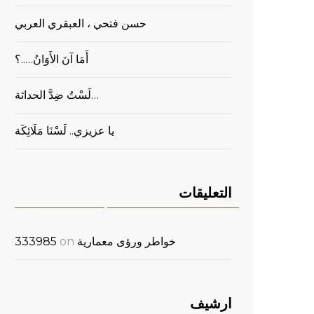
حسن فتحي ، العبقري العربي
أَمَا آنَ الأَوَانُ…..؟
لَسْتُ ضِدَّ الحداثة…
يا عزيزي.. لَسْنَا مَلَائِكَة
التعليقات
خواطر ورؤى معمارية
on
333985
ارشيف