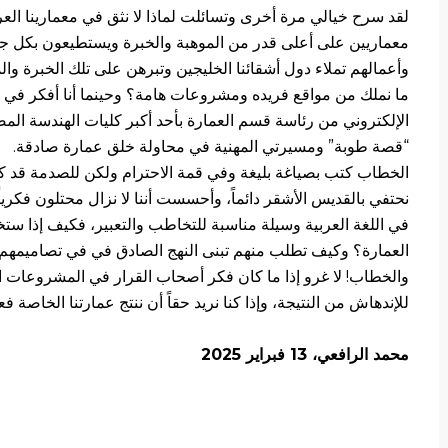
لقد سرح خيالي مرة أخرى وتسائلت لماذا لا نثق في معمارينا ا
معماريين على أعلى قدر من الموهبة والخبرة ويستطيعون بكل جد
وأعمالهم تملاء دول أشقائنا الخليجين وتبرهن على تلك الخبرة والم
ما نملك من مواقع فريده ومشروعات هامة؟ وحينما أنا أفكر في ه
الإلكتروني من رئاسة قسم العمارة بأحد أكبر كليات الهندسة المص
“قصة طوبة” ومسيرتي المهنية في محاولة خلق عمارة صادقة.
الخطاب كتب بصياغة بليغة وفي قمة الاحترام ولكن للصدمة قد كتب 
نحتفي بالقديس الأشقر دائماً، وأحسست أننا لا نزال محتلون فكريا
في اللغة العربية وسيلة مناسبة للتخاطب والتعبير، فكيف إذا ستخ
العمارة؟ وكيف تطلب منهم تبنى النهج الصادق في في تصاميمهم إذ
والخطاب! لا غرو إذا ما كان فكر أصحاب القرار في المشروعات الها
للإندهاش من النتيجة، وإذا كنا نريد حقاً أن ننتج عمارتنا الخاصة فعلي
محمد الرافعي، 13 فبراير 2025