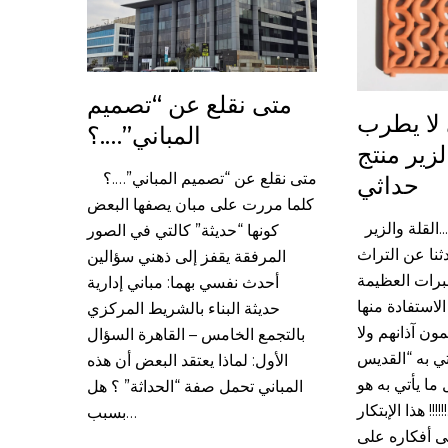
متى نقلع عن “تصميم
هل
 لا يطرب
المباني”….؟
لزير منتج
في 
متى نقلع عن “تصميم المباني”….؟
حداثي
اث
كلما مررت على مبان يصفها البعض
وك
زمار الحي لا يطرب …..القلة والزير
كونها “حديثة” كالتي في الصور
الم
ثنا عن التراث
المرفقة يقفز إلى ذهني سؤالين
مستنك
برات العظيمة
أحدث نفسي بهما: مباني إدارية
بهذا 
الاستفادة منها
حديثة البناء بالشريط المركزي
لسان م
ون آذانهم ولا
بالتجمع الخامس – القاهرة السؤال
التي 
أتي به “القديس
الأول: لماذا يعتقد البعض أن هذه
ما يأتي به هو
المباني تحمل صفة “الحداثة” ؟ هل
!!!! هذا الإبتكار
بسبب…