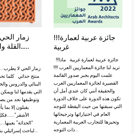
زمار الحي
!!!جائزة عربية لعمارة
…..القلة وا
غربية
!!!جائزة عربية لعمارة غربية ماذا
تريد لنا جائزة المعماريين العرب !!!!!
علمت اليوم بخبر صدور القائمة
منتج حداثي كلما تحد
القصيرة لجائزة المعماريين العرب
البنائي والدروس والخ
والحقيقة أنني كان عندي أمل أن
التي يقدمها لنا ويمكن 
تكون هذه الدورة على خلاف الدورة
وتوظيفها نجد من يصم
التي سبقتها من حيث اليقظة للتوجه
يقبلون إلا بما ي
العام في اختياراتها وترجيحاتها
الأشقر”…….فكل 
وتحيزها للتجارب العربية المعمارية
“الحداثة” بعينها…..!!
ذات التوجه…
لباحث إسرائيلي بنى أفكاره على…