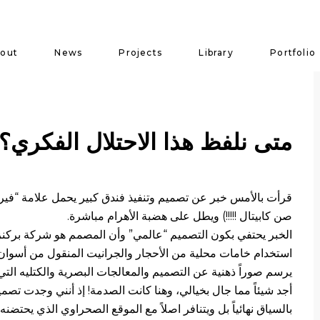
out
News
Projects
Library
Portfolio
متى نلفظ هذا الاحتلال الفكري؟
قرأت بالأمس خبر عن تصميم وتنفيذ فندق كبير يحمل علامة “فيرم
صن كابيتال !!!!!) ويطل على هضبة الأهرام مباشرة.
الخبر يحتفي بكون التصميم “عالمي” وأن المصمم هو شركة بركن
استخدام خامات محلية من الأحجار والجرانيت المنقول من أسوان 
يرسم صوراً ذهنية عن التصميم والمعالجات البصرية والكتليه التي
أجد شيئاً مما جال بخيالي، وهنا كانت الصدمة! إذ أنني وجدت تصميماً
بالسياق نهائياً بل ويتنافر اصلاً مع الموقع الصحراوي الذي يحتض