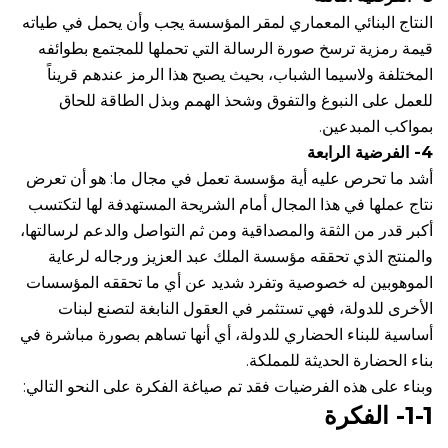
النتاج البنائي المعماري لمقر المؤسسة يجب وأن يحمل في طياته
قيمة رمزية ترسخ صورة الرسالة التي تحملها للمجتمع بطوائفه
المختلفة ولاسيما الشباب، بحيث يصبح هذا الرمز عندهم قريناً
للعمل على النبوغ والتفوق وشحذ الهمم وبذل الطاقة للحاق
بمواكب المبدعين.
4- الفرضية الرابعة
أشد ما تحرص عليه أية مؤسسة تعمل في مجال ما: هو أن تعرض
نتاج عملها في هذا المجال أمام الشريحة المستهدفة لها لتكتسب
أكبر قدر من الثقة والمصداقية ومن ثم التواصل والدعم لرسالتها،
والمنتج الذي تحققه مؤسسة الملك عبد العزيز ورجاله لرعاية
الموهوبين له خصوصية وتفرد شديد عن أي ما تحققه المؤسسات
الأخرى للدولة، فهي تستثمر في العقول النابغة لتصنع لبنات
أساسية للبناء الحضاري للدولة، أي أنها تساهم بصورة مباشرة في
بناء الحضارة الحديثة للمملكة.
وبناء على هذه الفرضيات فقد تم صياغة الفكرة على النحو التالي:
1-1- الفكرة