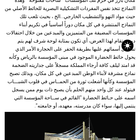
مكان بارز في حرم تلك المؤسسات ” ساحات مفتوحة ” وهذه
النماذج تتخذ نفس المفردات التشكيلية البصرية للحائط الأصلي من
حيث مواد النهو والتشطيب الخارجي…الخ ، بحيث تلعب تلك
النماذج المنتشرة في كل مكان دوراً أساسياً في تكريم أبناء
المؤسسات المضيفة من المتميزين والمبدعين من خلال احتفالات
دورية تقام لهذا الغرض، أي تكون بمثابة لوحة شرف لهم يتم
تسجيل أسمائهم عليها بطريقة الحفر على الحجارة الأمر الذي
يحول حائط الحضارة الموجود في مبنى المؤسسة بالرياض وكأنه
قد امتد ليلف كافة أرجاء المملكة مسجلاً على جداريته الضخمة
نماذج مشرفة لأبناء الوطن المبدعين في كل مكان، وبذلك تصبح
المؤسسة وكأنها أشعلت ثورة من الحمــاس في قلوب الشبـــاب
فيتولد عند كل واحد منهم الحلم بأن يصبح ذات يوم ممن يسجل
اسمه على حـائط الحضارة “القائم في ســاحة المؤسسة التي
ينتمي إليها، سواء كان مدرسته، معهده، أو جامعته”.