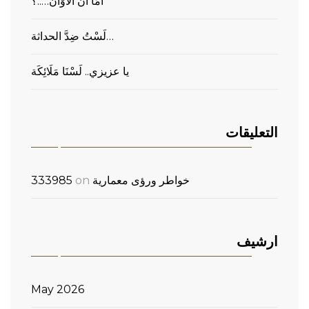
أَمَا آنَ الأَوَانُ…..؟
لَسْتُ ضِدَّ الحداثة…
يا عزيزي.. لَسْنَا مَلَائِكَة
التعليقات
خواطر ورؤى معمارية
on
333985
ارشيف
May 2026