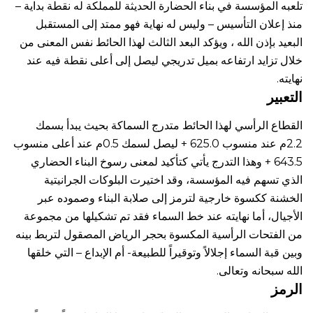
تلعبه المؤسسة في بناء الحضارة الحديثة للمملكة له نقطة بداية –
منذ إعلان التأسيس – وليس له نهاية فهو ممتد إلى المستقبل
البعيد بإذن الله ، ويؤكد البعد الثالث لهذا الحائط نفس المعنى من
خلال تزايد ارتفاعه بميل تدريجي ليصل إلى أعلى نقطة فيه عند
نهايته.
التعبير
القطاع الرأسي لهذا الحائط متدرج السماكة بحيث يبدأ بسمك
2.2م عند منسوب 625.0 + ليصل لسمك 0.5م عند أعلى منسوب
643.5 + وهذا التدرج يأتي كتأكيد لمعنى رسوخ البناء الحضاري
الذي تسهم فيه المؤسسة، وقد اختيرت البلوكات الجرانيتية
الخشنة ككسوة خارجية لترمز إلى صلابة البناء وصموده عبر
الأجيال، أما نهايته عند خط السماء فقد تم تشكيلها من مجموعة
من الفتحات الرأسية المكسوة بحجر الرياض المصقول لتربط بينه
وبين قبة السماء إجلالاً وتوقيراً للطبيعة- أم الإبداع – التي خلقها
الله سبحانه وتعالى.
الرمز