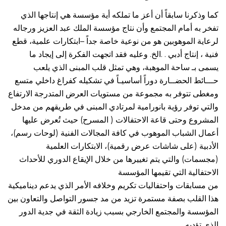
كما وذكرنا سابقاً أن أعز ما تملكه أية مؤسسة هي إنتاجها الذي
تفخر به أمام المجتمع وأن نتاج مؤسسة الملك عبد العزيز ورجاله
لرعاية الموهوبين هو من نوعية خاصة جداً –ابتكارات علمية، قطع
فنية ، إنتاج أدبي . .الخ. وعليه فقد اتجهت الفكرة إلى إيجاد ما
يسمى بـ ساحة الموهبة، وهي تمثل قلب المبنى الذي يلعب
حـــائط الحضــارة دوراً أساسيـاً في تشكيله كفراغ داخلي متسع
ومغطى تتوفر به مجموعة من مستويات العرض المتدرجة الارتفاع
والتي توفر رؤية بانورامية لمرتادي المبنى في طريقهم من مدخل
المشروع وحتى قاعة الاحتفالات ( المسرح) حيث تُعرض عليها
أعمال الشباب الموهوب في كافة المجالات الفنية (لوحات رسم)،
الأدبية (على شاشات عرض رقمية)، الابتكارات العلمية
(مجسمات) والتي يتم تغييرها من خلال الإيقاع الدوري للأحداث
الاحتفالية التي تقيمها المؤسسة
من مسابقات واحتفاليات تكريم وخلافه الأمر الذي يدعم ديناميكية
هذا القلب بصفة مستمرة تزيد من مد جسور التواصل والتعاون بين
المؤسسة والمجتمع الخارجي بسبب زيادة الثقة في جدية الدور
الذي تؤديه.