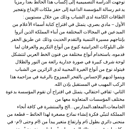
توجهت الدراسة التصميمية إلى إكساب هذا الحائط بعداً رمزياً
يدعم رسالة المؤسسة الداعية إلى حفز ملكات الإبداع وتفجير
الطاقات الكامنة لدى الشباب وذلك من خلال مستويين :
الأول – مادي بصري، يتمثل في اقتراح كتابة أسماء الأعلام من
المبدعين في المجالات المختلفة من أبناء المملكة الذين أثروا
بإنتاجهم مسيرة التنمية والتقدم الحديث وذلك عن طريق الحفر
على البلوكات الجرانيتية كنوع من أنواع التكريم والعرفان لما
قدموه، باستخدام أنواع مختلفة من فنون الخط العربي لتتشكل
لوحة شرف كبيرة في صورة جدارية رائعة من النور والظلال
فيتولد نوع من أنواع الغيرة المحببة لدى الزائرين من الشباب
وينموا لديهم الإحساس بالفخر الممزوج بالرغبة في مزاحمة هذا
الركب المهيب في المستقبل بإذن الله.
الثاني- ثقافي احتفالي، يتمثل في اقتراح أن تقوم المؤسسة بدعوة
مختلف المؤسسات المتعاونة معها من
الجامعات،المعاهد،المدارس….الخ والمنتشرة في كافة أنحاء
المملكة لتبنّي فكرة إنشاء نماذج مصغرة لهذا الحائط – قطعة من
منحنى دائري بطول 6م وارتفاع متغير يبدأ من 8م وحتى 9م- في