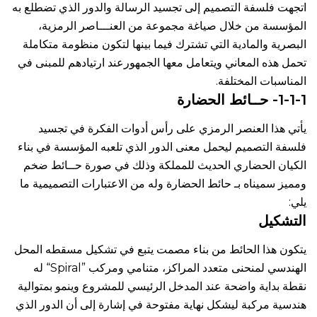
اتجهت فلسفة التصميم إلى تجسيد الرسالة والدور الذي تضطلع به
المؤسسة من خلال صياغة مجموعة من العنـــاصر الرمزية،
البصرية والمادية التي تشترك فيما بينها لتكون منظومة متكاملة
تحمل هذه المعاني ويتعامل معها الجمهورعند ارتيادهم للمبنى في
المناسبات المختلفة.
1-1-1- حــائط الحضارة
يأتي هذا العنصر الرمزي على رأس أدوات الفكرة في تجسيد
فلسفة التصميم ليحمل معنى الدور الذي تلعبه المؤسسة في بناء
الكيان الحضاري الحديث للمملكة وذلك في صورة حــائط ضخم
ومميز سميناه بـ حائط الحضارة وله من الاعتبارات التصميمية ما
يلي:
التشكيل
يتكون هذا الحائط من بناء مصمت يتبع في تشكيل مسقطه المحل
الهندسي لمنحنى متعدد المراكز، متنامي ومركب ”Spiral“ له
نقطة بداية واضحة عند المدخل الرئيسي للمشروع وينمو بمتوالية
هندسية مركبة ليشكل نهاية مفتوحة في إشارة إلى أن الدور الذي