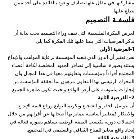
مشاركتها في مقال علها تصادف وتعود بالفائدة على أحد ممن
يطلع عليها
فلسفـة التصميم
لعرض الفكرة الفلسفية التي تقف وراء التصميم يجب بداية أن
نذكر الفرضيات التي بنينا عليها تلك الفكرة كما يلي :
1-الفرضية الأولى
نحن نعتبر أن الدور الذي تلعبه المؤسسة لرعاية المواهب والإبداع
يستند بصورة أساسية إلى تضافر الجهود المخلصة لكافة أعضاء
المجتمع أفراداً ومؤسسات وتعاونهم معها في هذا المجال وأن
المحرك الرئيسي لهذا التعاون مرهون بما تحققه المؤسسة من
إنجازات ملموسة على أرض الواقع وبحيث تكون ظاهرة للجميع.
2- الفرضية الثانية
أن عوامل الحفز والتشجيع وتكريم النوابغ ورفع قيمة الإبداع
والابتكار كمعايير أساسية يتمايز بها أصحابها عن أقرانهم من خلال
احتفالات دورية تكتسب الصفة الوطنية تساهم بصورة فعالة في
إيجاد واقع مغاير للمناخ الثقافي والتعليمي في المجتمع.
3- الفرضية الثالثة